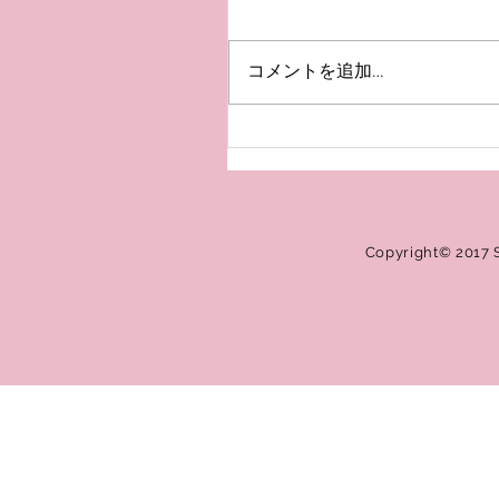
我が家をリフォームいたしまし
めの一時引っ越しなどもあり
ムやフェイスブックでは投稿
コメントを追加…
が、こちらのブログにはすっ
てしまいました。 お許しくだ
は解除になりましたが、まだ
心配な状況ではあります。...
Copyright© 2017 S